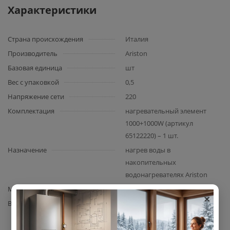
Характеристики
Страна происхождения
Италия
Производитель
Ariston
Базовая единица
шт
Вес с упаковкой
0,5
Напряжение сети
220
Комплектация
нагревательный элемент
1000+1000W (артикул
65122220) – 1 шт.
Назначение
нагрев воды в
накопительных
водонагревателях Ariston
Материал изготовления
медный сплав
×
Вид запчасти
ТЭН