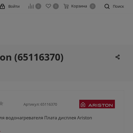
Корзина
Войти
Поиск
0
0
0
on (65116370)
Артикул:
65116370
ля водонагревателя Плата дисплея Ariston