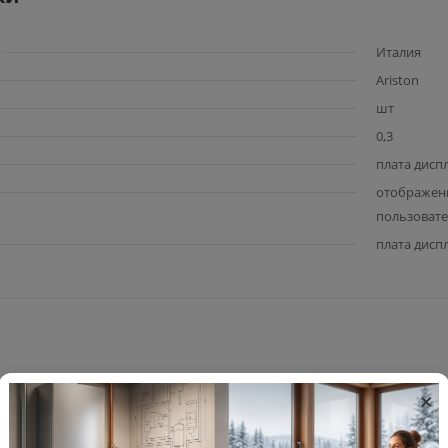
Италия
Ariston
шт
0,3
плата диспл
отображени
пользовате
плата дисп
×