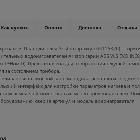
Как купить
Оплата
Доставка
Отзывы
агревателя Плата дисплея Ariston (артикул 65116370) — о
ительных водонагревателей Ariston серий ABS VLS EVO INO
м ТЭНом D). Предназначена для отображения текущей темп
я за состоянием прибора.
авливается на лицевой панели водонагревателя и соединяе
льский интерфейс для настройки параметров нагрева и по
естимых моделей может быть изменен производителем. Пожал
оборудованию, сверив артикул и модель водонагревателя.
ки