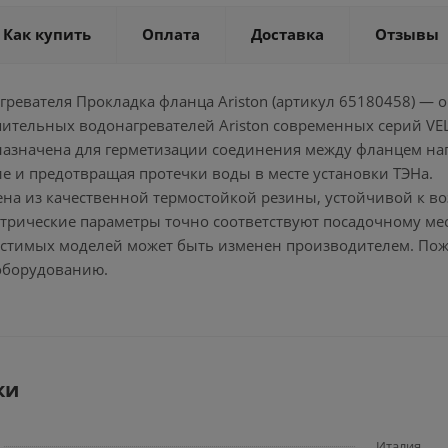
Как купить
Оплата
Доставка
Отзывы
гревателя Прокладка фланца Ariston (артикул 65180458) —
ительных водонагревателей Ariston современных серий VELI
назначена для герметизации соединения между фланцем наг
е и предотвращая протечки воды в месте установки ТЭНа.
ена из качественной термостойкой резины, устойчивой к в
етрические параметры точно соответствуют посадочному ме
естимых моделей может быть изменен производителем. Пожал
оборудованию.
ки
Италия