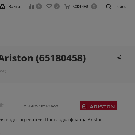
Корзина
Войти
Поиск
0
0
0
iston (65180458)
458)
Артикул:
65180458
ля водонагревателя Прокладка фланца Ariston