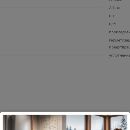
Ariston
шт
0,15
прокладка ф
герметизац
предотвра
уплотнени
×