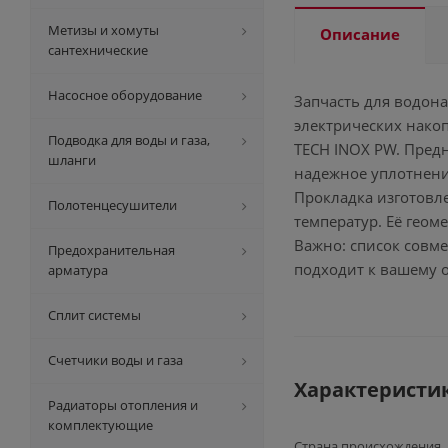
Метизы и хомуты
Описание
сантехнические
Насосное оборудование
Запчасть для водона
электрических накоп
Подводка для воды и газа,
TECH INOX PW. Пред
шланги
надежное уплотнени
Прокладка изготовл
Полотенцесушители
температур. Её геом
Важно: список совм
Предохранительная
подходит к вашему 
арматура
Сплит системы
Счетчики воды и газа
Характеристи
Радиаторы отопления и
комплектующие
Страна происхождения