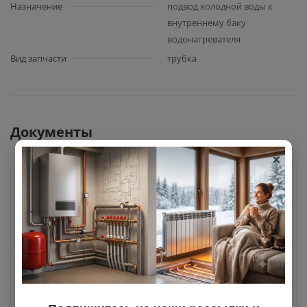
Назначение
подвод холодной воды к
внутреннему баку
водонагревателя
Вид запчасти
трубка
Документы
×
Как купить
Оплата
Доставка
Отзывы