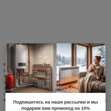
×
Строительной компанией "РАЗВИТИЕ"
было
выполнено строительство жилого дома по улице
Хользунова Воронежа. Наша компания поставила для
жилищного комплекса высококачественное
оборудование для систем отопления и водоснабжения,
в том числе
полипропиленовые трубы
,
запорную и
балансировочную арматуру
,
системы канализации.
Подпишитесь на наши рассылки и мы
подарим вам промокод на 10%