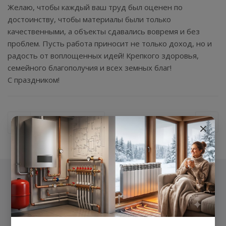
Желаю, чтобы каждый ваш труд был оценен по
достоинству, чтобы материалы были только
качественными, а объекты сдавались вовремя и без
проблем. Пусть работа приносит не только доход, но и
радость от воплощенных идей! Крепкого здоровья,
семейного благополучия и всех земных благ!
С праздником!
Назад к списку
×
Компания
О нас
Наши объекты