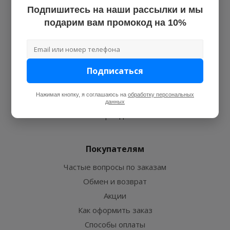
Новости
Подпишитесь на наши рассылки и мы
Оптовым клиентам
подарим вам промокод на 10%
Монтажникам
Поставщикам
Блог
Подписаться
Поддержка
Нажимая кнопку, я соглашаюсь на
обработку персональных
Гарантия на продукцию
данных
Бренды
Покупателям
Частые вопросы по заказам
Обмен и возврат
Акции
Как оформить заказ
Способы оплаты