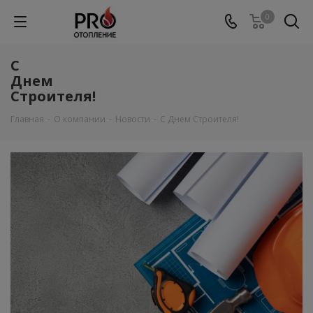
0
С
Днем
Строителя!
Главная
-
О компании
-
Новости
-
С Днем Строителя!