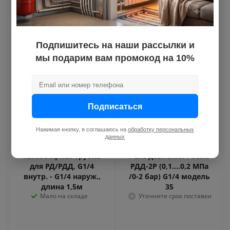
Достаточно на складе
1м
Уточните срок поставки
Подпишитесь на наши рассылки и
мы подарим вам промокод на 10%
Подписаться
Нажимая кнопку, я соглашаюсь на
обработку персональных
данных
Капиллярная трубка
Реле давления Росма
для РД/РДД, G1/4
РДД-2Р (0,1....0,2 МПа
внутр. - G1/4 наруж.,
/0-2 бар) G1/4 модель
длина 1,5м
35
Мало на складе
Уточните срок поставки