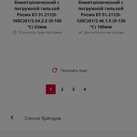
биметаллический с
биметаллический с
погружной гильзой
погружной гильзой
Росма БТ-31.211(0-
Росма БТ-51.211(0-
160С)G1/2.64.2,5 (0-160
120С)G1/2.46.1,5 (0-120
°С) 63мм
°С) 100мм
Уточните срок поставки
Достаточно на складе
Показать еще
1
2
3
4
Список брендов