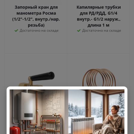
Запорный кран для
Капилярные трубки
манометра Росма
для РД/РДД, G1/4
(1/2"-1/2", внутр./нар.
внутр.- G1/2 наруж.,
резьба)
длина 1 м
Достаточно на складе
Достаточно на складе
×
Запорный кран для
Капиллярная трубка
манометра Росма
для РД/РДД, G1/4 - G1/4
(М20х1,5-1/2", внутр./
(внутр. накидная
внутр. резьба)
гайка - наруж.), длина