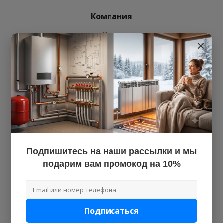
Компания
О нас
×
Наши объекты
Новости
Оптовым клиентам
Монтажникам
Поставщикам
Блог
Поддержка
Подпишитесь на наши рассылки и мы
Гарантия на продукцию
подарим вам промокод на 10%
Бренды
Покупателям
Подписаться
Частые вопросы по заказам