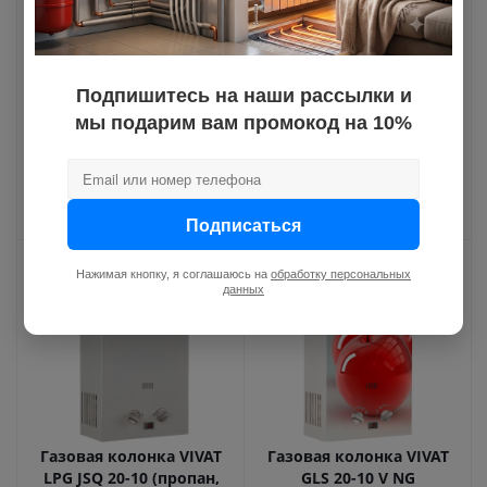
Газовая колонка VIVAT
Газовая колонка VIVAT
Подпишитесь на наши рассылки и
JSQ 20-10 NG (белая)
LPG JSQ 28-14 (пропан,
мы подарим вам промокод на 10%
Много на складе
белая)
Уточните срок поставки
Подписаться
Нажимая кнопку, я соглашаюсь на
обработку персональных
данных
Газовая колонка VIVAT
Газовая колонка VIVAT
LPG JSQ 20-10 (пропан,
GLS 20-10 V NG