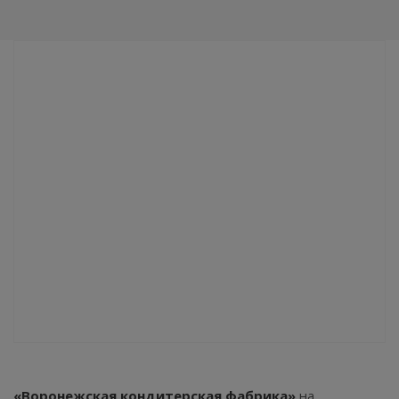
«Воронежская кондитерская фабрика»
на