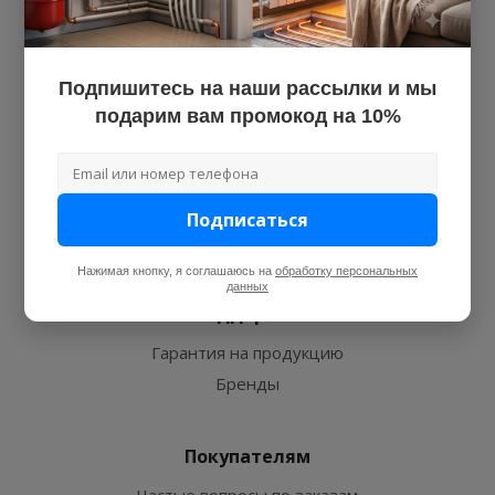
Компания
О нас
Подпишитесь на наши рассылки и мы
Наши объекты
подарим вам промокод на 10%
Новости
Оптовым клиентам
Монтажникам
Подписаться
Поставщикам
Блог
Нажимая кнопку, я соглашаюсь на
обработку персональных
данных
Поддержка
Гарантия на продукцию
Бренды
Покупателям