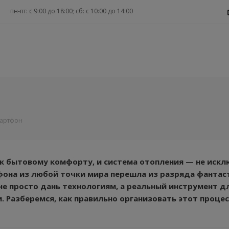
пн-пт: c 9:00 до 18:00; сб: с 10:00 до 14:00
мартфон
к бытовому комфорту, и система отопления — не искл
она из любой точки мира перешла из разряда фантас
е просто дань технологиям, а реальный инструмент д
. Разберемся, как правильно организовать этот процес