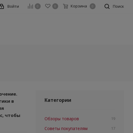
Корзина
Войти
Поиск
0
0
0
ючение.
Категории
тики в
ля
с, чтобы
Обзоры товаров
19
Советы покупателям
17