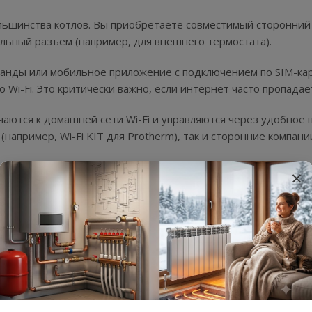
льшинства котлов. Вы приобретаете совместимый сторонний
альный разъем (например, для внешнего термостата).
анды или мобильное приложение с подключением по SIM-кар
i-Fi. Это критически важно, если интернет часто пропадае
чаются к домашней сети Wi-Fi и управляются через удобное 
например, Wi-Fi KIT для Protherm), так и сторонние компани
×
дома» на базе платформ like Apple HomeKit, Google Home ил
том, розетками, климатом и безопасностью; возможно
дъезжаю к дому» — котел повышает температуру).