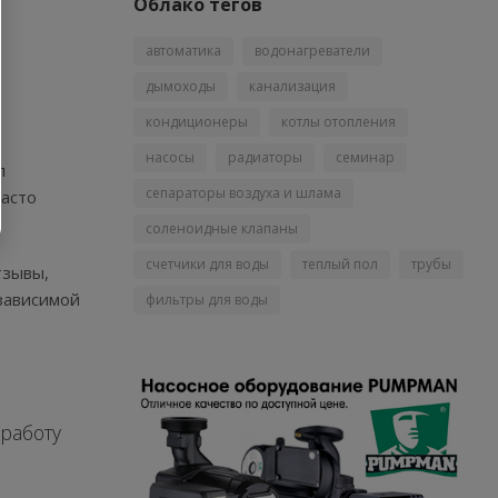
Облако тегов
автоматика
водонагреватели
дымоходы
канализация
кондиционеры
котлы отопления
насосы
радиаторы
семинар
л
сепараторы воздуха и шлама
часто
соленоидные клапаны
счетчики для воды
теплый пол
трубы
тзывы,
зависимой
фильтры для воды
 работу