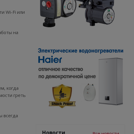
и Wi-Fi или
аботы на
м, когда
мости греть
ы всегда
Новости
Все новости