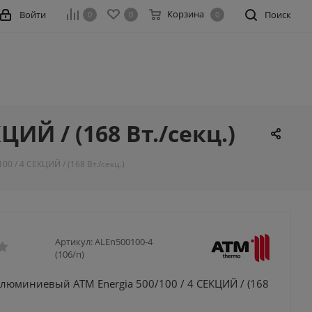
Корзина
Войти
Поиск
0
0
0
ИЙ / (168 Вт./секц.)
 / 4 СЕКЦИЙ / (168 Вт./секц.)
Артикул:
ALEn500100-4
(106/п)
люминиевый ATM Energia 500/100 / 4 СЕКЦИЙ / (168