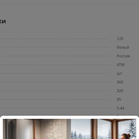
ки
120
белый
Россия
ATM
шт
560
320
95
5.44
, м²
7
×
4.44
настенный 