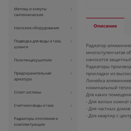
Метизы и хомуты
сантехнические
Описание
Насосное оборудование
Подводка для воды и газа,
Радиатор алюминиев
шланги
многоступенчатая о
наносится защитный
Полотенцесушители
Радиаторы производ
Предохранительная
прокладки из высок
арматура
Линейка алюминиевы
номинальный теплов
Сплит системы
Для каких помещени
- Для жилых комнат 
Счетчики воды и газа
- Для частных домов
- Для квартир с цен
Радиаторы отопления и
комплектующие