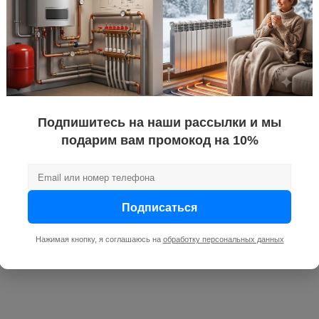
1
показатель 
ра теплоносителя, °C
110
имальное, бар
16
, бар
15
672
Подпишитесь на наши рассылки и мы
радиатор, 
подарим вам промокод на 10%
500
боковое
ия
секционны
Подписаться
Алюминий
Нажимая кнопку, я соглашаюсь на
обработку персональных данных