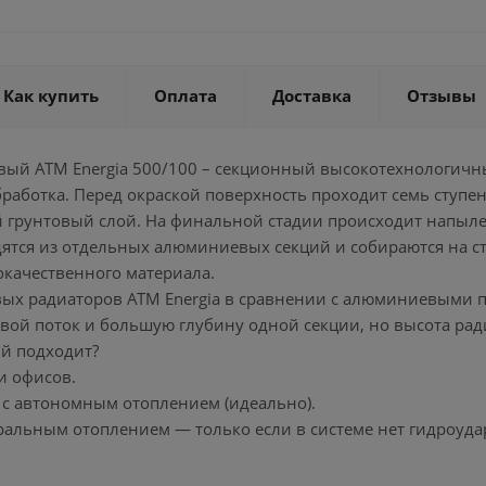
Как купить
Оплата
Доставка
Отзывы
ый ATM Energia 500/100 – секционный высокотехнологичн
бработка. Перед окраской поверхность проходит семь ступ
 грунтовый слой. На финальной стадии происходит напыл
ятся из отдельных алюминиевых секций и собираются на с
окачественного материала.
х радиаторов АТМ Energia в сравнении с алюминиевыми 
ой поток и большую глубину одной секции, но высота рад
й подходит?
и офисов.
 с автономным отоплением (идеально).
тральным отоплением — только если в системе нет гидроуда