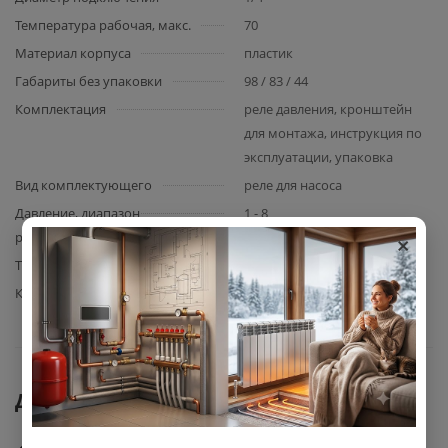
Температура рабочая, макс.
70
Материал корпуса
пластик
Габариты без упаковки
98 / 83 / 44
Комплектация
реле давления, кронштейн
для монтажа, инструкция по
эксплуатации, упаковка
Вид комплектующего
реле для насоса
Давление, диапазон
1 - 8
×
регулировки, бар
Тип резьбы
вн.
Класс защиты
IP 44
Документы