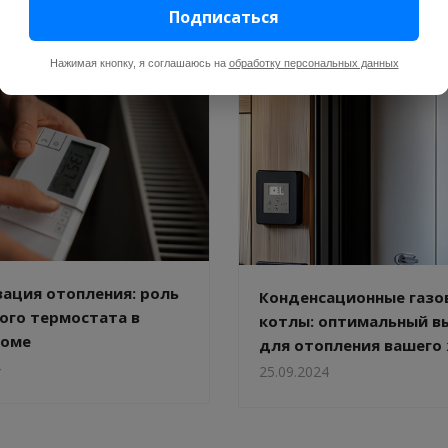
Подписаться
Нажимая кнопку, я соглашаюсь на
обработку персональных данных
ация отопления: роль
Конденсационные газо
ого термостата в
котлы: оптимальный в
доме
для отопления вашего
4
25.09.2024