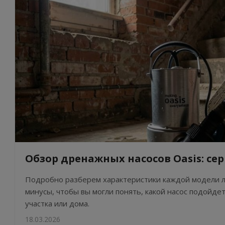
Обзор дренажных насосов Oasis: се
Подробно разберем характеристики каждой модели л
минусы, чтобы вы могли понять, какой насос подойде
участка или дома.
18.03.2026