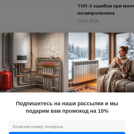
ТОП-3 ошибки при мон
полипропилена
20.02.2026
×
Подпишитесь на наши рассылки и мы
ые насосы Aquario:
Парапетные газовые ко
подарим вам промокод на 10%
 моделей для
особенности и преиму
в и скважин
20.03.2025
5