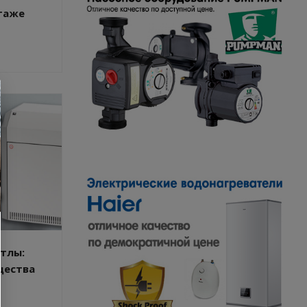
таже
тлы:
щества