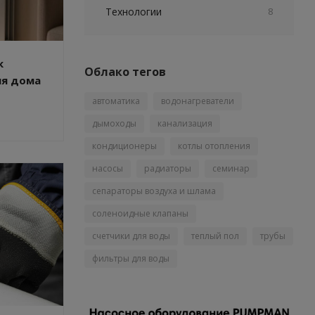
Технологии
8
к
Облако тегов
ля дома
автоматика
водонагреватели
дымоходы
канализация
кондиционеры
котлы отопления
насосы
радиаторы
семинар
сепараторы воздуха и шлама
соленоидные клапаны
счетчики для воды
теплый пол
трубы
фильтры для воды